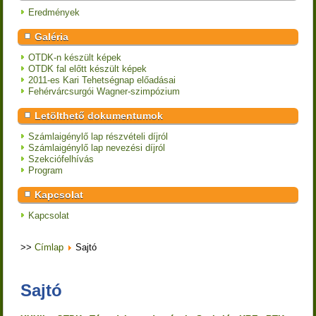
Eredmények
Galéria
OTDK-n készült képek
OTDK fal előtt készült képek
2011-es Kari Tehetségnap előadásai
Fehérvárcsurgói Wagner-szimpózium
Letölthető dokumentumok
Számlaigénylő lap részvételi díjról
Számlaigénylő lap nevezési díjról
Szekciófelhívás
Program
Kapcsolat
Kapcsolat
>>
Címlap
Sajtó
Sajtó