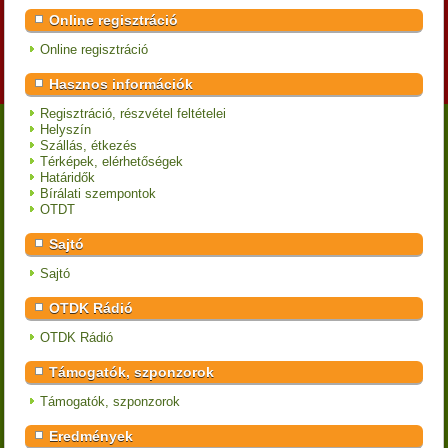
Online regisztráció
Online regisztráció
Hasznos információk
Regisztráció, részvétel feltételei
Helyszín
Szállás, étkezés
Térképek, elérhetőségek
Határidők
Bírálati szempontok
OTDT
Sajtó
Sajtó
OTDK Rádió
OTDK Rádió
Támogatók, szponzorok
Támogatók, szponzorok
Eredmények