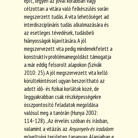
épít, legyen az jóval korábban vagy
célzottan a vitára való felkészülés során
megszerzett tudás. A vita lehetőséget ad
interdiszciplináris tudás alkalmazására és
az esetleges tévedések, tudásbeli
hiányosságok kijavítására. A jól
megszervezett vita pedig mindenekfelett a
konstruktív problémamegoldást támogatja
a már eddig felsorolt alapokon (Szivák
2010: 25). A jól megszervezett vita kellő
körültekintéssel ugyan beszorítható az
adott idő- és fizikai korlátok közé, de
leggyakrabban csak részképességekre
összpontosító feladatok
megoldása
valósul meg a tanórán (Hunya 2002:
114−128). „Az érvelés szóban és írásban,
valamint a vitázás az
Anyanyelv és irodalom
műveltségi területen tananyag. Alapjaiban e