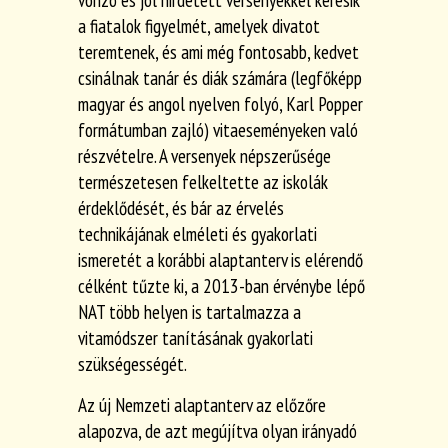
vonzó és jól hirdetett versenyekkel keresik
a fiatalok figyelmét, amelyek divatot
teremtenek, és ami még fontosabb, kedvet
csinálnak tanár és diák számára (legfőképp
magyar és angol nyelven folyó, Karl Popper
formátumban zajló) vitaeseményeken való
részvételre. A versenyek népszerűsége
természetesen felkeltette az iskolák
érdeklődését, és bár az érvelés
technikájának elméleti és gyakorlati
ismeretét a korábbi alaptanterv is elérendő
célként tűzte ki, a 2013-ban érvénybe lépő
NAT több helyen is tartalmazza a
vitamódszer tanításának gyakorlati
szükségességét.
Az új Nemzeti alaptanterv az előzőre
alapozva, de azt megújítva olyan irányadó