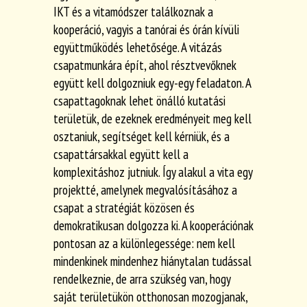
IKT és a vitamódszer találkoznak a
kooperáció, vagyis a tanórai és órán kívüli
együttműködés lehetősége. A vitázás
csapatmunkára épít, ahol résztvevőknek
együtt kell dolgozniuk egy-egy feladaton. A
csapattagoknak lehet önálló kutatási
területük, de ezeknek eredményeit meg kell
osztaniuk, segítséget kell kérniük, és a
csapattársakkal együtt kell a
komplexitáshoz jutniuk. Így alakul a vita egy
projektté, amelynek megvalósításához a
csapat a stratégiát közösen és
demokratikusan dolgozza ki. A kooperációnak
pontosan az a különlegessége: nem kell
mindenkinek mindenhez hiánytalan tudással
rendelkeznie, de arra szükség van, hogy
saját területükön otthonosan mozogjanak,