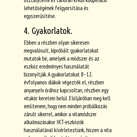
osztálytermi és tanórán kívüli kooperáció
lehetőségének felgyorsítása és
egyszerűsítése.
4. Gyakorlatok.
Ebben a részben olyan sikeresen
megvalósult, kipróbált gyakorlatokat
mutatok be, amelyek a módszer és az
eszköz eredményes használatát
bizonyítják. A gyakorlatokat 8−12.
évfolyamos diákok végezték el, részben
anyanyelv órához kapcsoltan, részben egy
vitakör keretein belül. Elöljáróban meg kell
említenem, hogy nem minden próbálkozás
zárult sikerrel, amikor a vitamódszer
alkalmazásakor IKT-eszközök
használatával kísérleteztünk, hiszen a vita