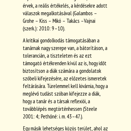
érvek, a reális értékelés, a kérdésekre adott
válaszok megalkotásával (Galambos –
Grohe – Kiss – Mikó – Takács –Vajnai
(szerk.): 2010: 9–10).
A kritikai gondolkodás támogatásában a
tanárnak nagy szerepe van, a bátorításon, a
tolerancián, a tiszteleten és az ezt
támogató értékrenden kívül az is, hogy időt
biztosítson a diák számára a gondolatok
szóbeli kifejezésére, az előzetes ismeretek
feltárására. Türelemmel kell kivárnia, hogy a
meglévő tudást szóban kifejezze a diák,
hogy a tanár és a társak reflexiói, a
továbblépés megtörténhessen (Steele
2001: 4; Pethőné: i. m. 43–47.).
Egy másik lehetséges közös terület, ahol az