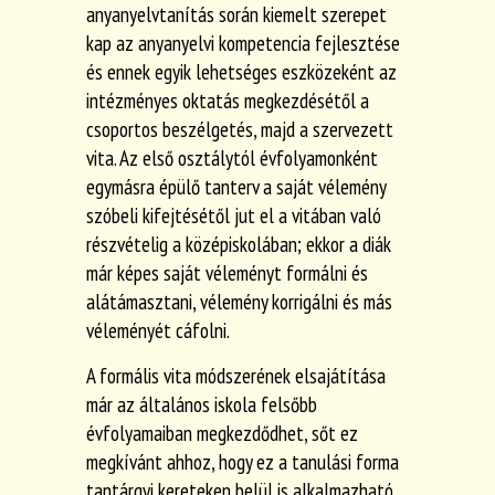
anyanyelvtanítás során kiemelt szerepet
kap az anyanyelvi kompetencia fejlesztése
és ennek egyik lehetséges eszközeként az
intézményes oktatás megkezdésétől a
csoportos beszélgetés, majd a szervezett
vita. Az első osztálytól évfolyamonként
egymásra épülő tanterv a saját vélemény
szóbeli kifejtésétől jut el a vitában való
részvételig a középiskolában; ekkor a diák
már képes saját
véleményt formálni és
alátámasztani, vélemény korrigálni és más
véleményét cáfolni.
A formális vita módszerének elsajátítása
már az általános iskola felsőbb
évfolyamaiban megkezdődhet, sőt ez
megkívánt ahhoz, hogy ez a tanulási forma
tantárgyi kereteken belül is alkalmazható