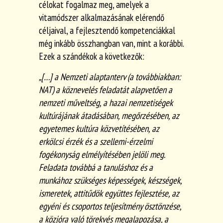
célokat fogalmaz meg, amelyek a
vitamódszer alkalmazásának elérendő
céljaival, a fejlesztendő kompetenciákkal
még inkább összhangban van, mint a korábbi.
Ezek a szándékok a következők:
„
[…] a Nemzeti alaptanterv (a továbbiakban:
NAT) a köznevelés feladatát alapvetően a
nemzeti műveltség, a hazai nemzetiségek
kultúrájának átadásában,
megőrzésében, az
egyetemes kultúra közvetítésében, az
erkölcsi érzék és a szellemi-érzelmi
fogékonyság elmélyítésében jelöli meg.
Feladata továbbá a tanuláshoz és a
munkához szükséges képességek, készségek,
ismeretek, attitűdök együttes fejlesztése, az
egyéni és csoportos teljesítmény ösztönzése,
a közjóra való törekvés megalapozása, a