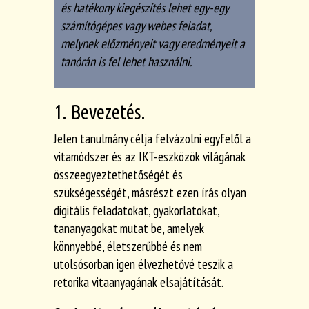
és hatékony kiegészítés lehet egy-egy
számítógépes vagy webes feladat,
melynek előzményeit vagy eredményeit a
tanórán is fel lehet használni.
1. Bevezetés.
Jelen tanulmány célja felvázolni egyfelől a
vitamódszer és az IKT-eszközök világának
összeegyeztethetőségét és
szükségességét, másrészt ezen írás olyan
digitális feladatokat, gyakorlatokat,
tananyagokat mutat be, amelyek
könnyebbé, életszerűbbé és nem
utolsósorban igen élvezhetővé teszik a
retorika vitaanyagának elsajátítását.