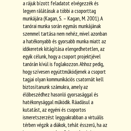
a rájuk bízott feladatot elvégezzék és
legyen rálátásuk a többi a csoporttag
munkájára (Kagan, S. – Kagan, M. 2001). A
tanórai munka során egymás munkájának
szemmel tartása nem nehéz, mivel azonban
a hatékonyabb és gyorsabb munka miatt az
időkeretek kitágítása elengedhetetlen, az
egyik célunk, hogy a csoport projektjével
tanórán kívül is foglakozzon. Ahhoz pedig,
hogy szívesen együttműködjenek a csoport
tagjai olyan kommunikációs csatornát kell
biztosítanunk számukra, amely az
élőbeszédhez hasonló gyorsasággal és
hatékonysággal működik. Ráadásul a
kutatást, az egyéni és csoportos
ismeretszerzést leggyakrabban a virtuális
térben végzik a diákok, tehát ésszerű, ha az