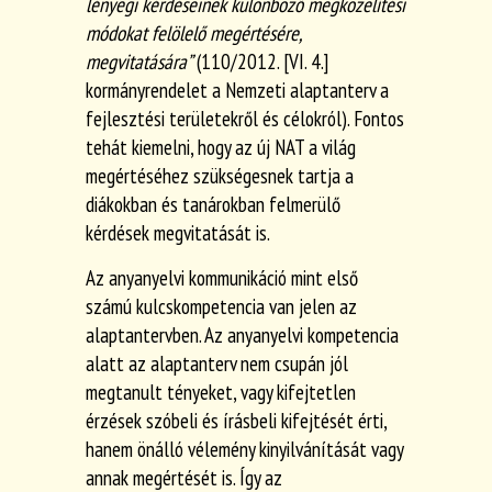
lényegi kérdéseinek különböző megközelítési
módokat felölelő megértésére,
megvitatására”
(110/2012. [VI. 4.]
kormányrendelet a Nemzeti alaptanterv a
fejlesztési területekről és célokról). Fontos
tehát kiemelni, hogy az új NAT a világ
megértéséhez szükségesnek tartja a
diákokban és tanárokban felmerülő
kérdések megvitatását is.
Az anyanyelvi kommunikáció mint első
számú kulcskompetencia van jelen az
alaptantervben. Az anyanyelvi kompetencia
alatt az alaptanterv nem csupán jól
megtanult tényeket, vagy kifejtetlen
érzések szóbeli és írásbeli kifejtését érti,
hanem önálló vélemény kinyilvánítását vagy
annak megértését is. Így az