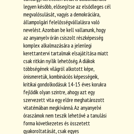
legyen később, elősegítse az elsődleges cél
megvalósulását, vagyis a demokráciára,
állampolgári felelősségvállalásra való
nevelést. Azonban be kell vallanunk, hogy
az anyanyelv órán csiszolt részképesség
komplex alkalmazására a jelenlegi
kerettantervi tartalmak elsajátítása miatt
csak ritkán nyílik lehetőség. A diákok
többségének világról alkotott képe,
önismeretük, kombinációs képességeik,
kritikai gondolkodásuk 14-15 éves korukra
fejlődik olyan szintre, ahogy azt egy
szervezett vita egy előre meghatározott
vitatémában megkívánná. Az anyanyelvi
óraszámok nem teszik lehetővé a tanulási
forma következetes és összetett
gyakoroltatását, csak egyes