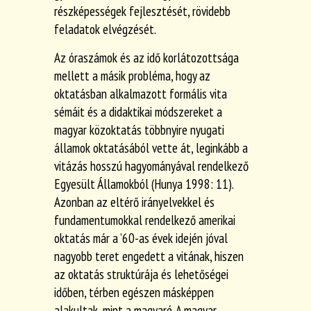
részképességek fejlesztését, rövidebb
feladatok elvégzését.
Az óraszámok és az idő korlátozottsága
mellett a másik probléma, hogy az
oktatásban alkalmazott formális vita
sémáit és a didaktikai módszereket a
magyar közoktatás többnyire nyugati
államok oktatásából vette át, leginkább a
vitázás hosszú hagyományával rendelkező
Egyesült Államokból (Hunya 1998: 11).
Azonban az eltérő irányelvekkel és
fundamentumokkal rendelkező amerikai
oktatás már a ’60-as évek idején jóval
nagyobb teret engedett a vitának, hiszen
az oktatás struktúrája és lehetőségei
időben, térben egészen másképpen
alakultak, mint a magyaré. A magyar