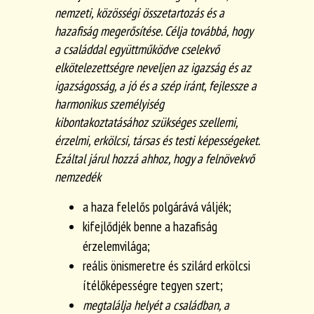
nemzeti, közösségi összetartozás és a
hazafiság megerősítése. Célja továbbá, hogy
a családdal együttműködve cselekvő
elkötelezettségre neveljen az igazság és az
igazságosság, a jó és a szép iránt, fejlessze a
harmonikus személyiség
kibontakoztatásához szükséges szellemi,
érzelmi, erkölcsi, társas és testi képességeket.
Ezáltal járul hozzá ahhoz, hogy a felnövekvő
nemzedék
a haza felelős polgárává váljék;
kifejlődjék benne a hazafiság
érzelemvilága;
reális önismeretre és szilárd erkölcsi
ítélőképességre tegyen szert;
megtalálja helyét a családban, a