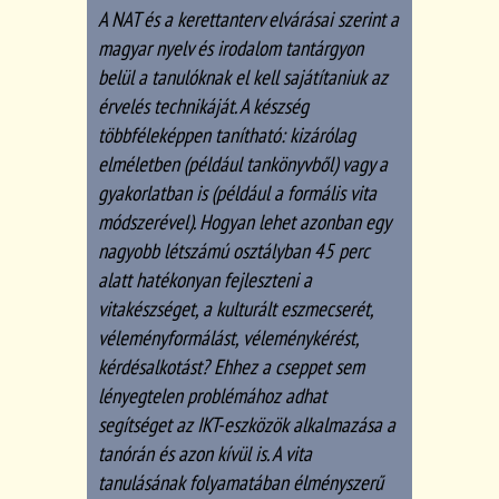
A NAT és a kerettanterv elvárásai szerint a
magyar nyelv és irodalom tantárgyon
belül a tanulóknak el kell sajátítaniuk az
érvelés technikáját. A készség
többféleképpen tanítható: kizárólag
elméletben (például tankönyvből) vagy a
gyakorlatban is (például a formális vita
módszerével). Hogyan lehet azonban egy
nagyobb létszámú osztályban 45 perc
alatt hatékonyan fejleszteni a
vitakészséget, a kulturált eszmecserét,
véleményformálást, véleménykérést,
kérdésalkotást? Ehhez a cseppet sem
lényegtelen problémához adhat
segítséget az IKT-eszközök alkalmazása a
tanórán és azon kívül is. A vita
tanulásának folyamatában élményszerű