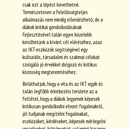
csak ezt a lépést követhetné.
Természetesen a felelősségteljes
alkalmazás nem mindig ellenőrizhető, de a
diákok kritikai gondolkodásának
fejlesztésével talán egyre közelebb
kerülhetünk a kívánt cél eléréséhez, azaz
az IKT-eszközök segítségével egy
kulturális, társadalmi és szakmai célokat
szolgáló jó érvekkel dolgozó és kritikus
közösség megteremtéséhez.
Beláthatjuk, hogy a vita és az IKT egyik és
talán legfőbb érintkezési területe az a
feltétel, hogy a diákok legyenek képesek
kritikusan gondolkodni elvont fogalmakról,
jól tudjanak megítélni fogalmakat,
eszközöket, kérdéseket, képesek mérlegelni
veszélyeket, hátrányokat, valamint hasznos