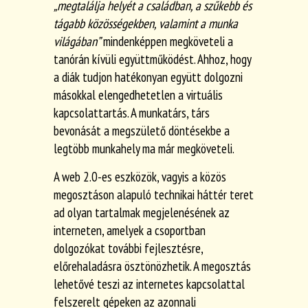
„megtalálja helyét a családban, a szűkebb és
tágabb közösségekben, valamint a munka
világában”
mindenképpen megköveteli a
tanórán kívüli együttműködést. Ahhoz, hogy
a diák tudjon hatékonyan együtt dolgozni
másokkal elengedhetetlen a virtuális
kapcsolattartás. A munkatárs, társ
bevonását a megszülető döntésekbe a
legtöbb munkahely ma már megköveteli.
A web 2.0-es eszközök, vagyis a közös
megosztáson alapuló technikai háttér teret
ad olyan tartalmak megjelenésének az
interneten, amelyek a csoportban
dolgozókat további fejlesztésre,
előrehaladásra ösztönözhetik. A megosztás
lehetővé teszi az internetes kapcsolattal
felszerelt gépeken az azonnali