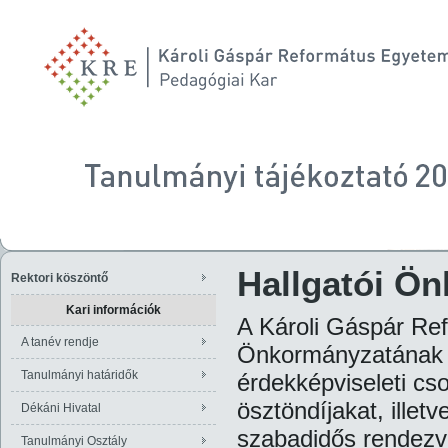
Hallgatói Ö
Rektori köszöntő
Kari információk
A Károli Gáspár Re
A tanév rendje
Önkormányzatának T
Tanulmányi határidők
érdekképviseleti cs
ösztöndíjakat, illet
Dékáni Hivatal
szabadidős rendezv
Tanulmányi Osztály