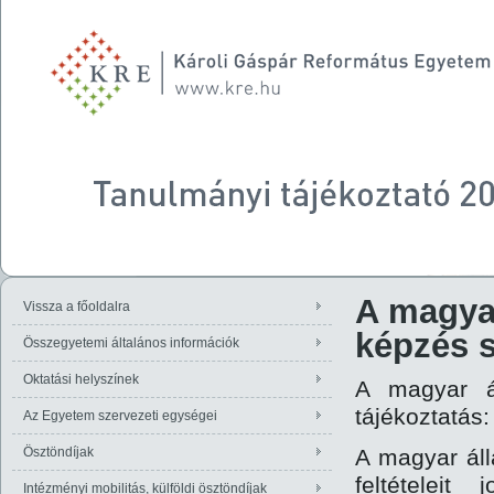
A magyar
Vissza a főoldalra
képzés s
Összegyetemi általános információk
Oktatási helyszínek
A magyar ál
tájékoztatás
Az Egyetem szervezeti egységei
Ösztöndíjak
A magyar áll
feltételei
Intézményi mobilitás, külföldi ösztöndíjak