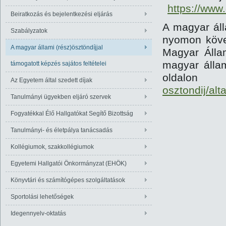
https://www
Beiratkozás és bejelentkezési eljárás
A magyar áll
Szabályzatok
nyomon követ
A magyar állami (rész)ösztöndíjjal
Magyar Állam
magyar állam
támogatott képzés sajátos feltételei
oldalon
Az Egyetem által szedett díjak
osztondij/alt
Tanulmányi ügyekben eljáró szervek
Fogyatékkal Élő Hallgatókat Segítő Bizottság
Tanulmányi- és életpálya tanácsadás
Kollégiumok, szakkollégiumok
Egyetemi Hallgatói Önkormányzat (EHÖK)
Könyvtári és számítógépes szolgáltatások
Sportolási lehetőségek
Idegennyelv-oktatás